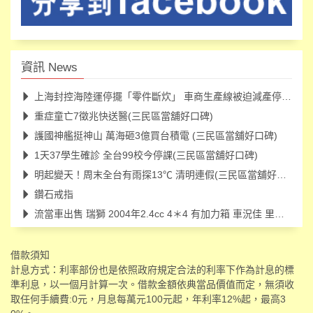
資訊 News
上海封控海陸運停擺「零件斷炊」 車商生產線被迫減產停工(三民
重症童亡7徵兆快送醫(三民區當舖好口碑)
護國神艦挺神山 萬海砸3億買台積電 (三民區當舖好口碑)
1天37學生確診 全台99校今停課(三民區當舖好口碑)
明起變天！周末全台有雨探13℃ 清明連假(三民區當舖好口碑)
鑽石戒指
流當車出售 瑞獅 2004年2.4cc 4＊4 有加力箱 車況佳 里程97000
借款須知
計息方式：利率部份也是依照政府規定合法的利率下作為計息的標
準利息，以一個月計算一次。借款金額依典當品價值而定，無須收
取任何手續費:0元，月息每萬元100元起，年利率12%起，最高3