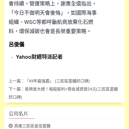
會持續。營運策略上，謝惠全還指出，
「今日不做明天會後悔」，如國際海事
組織、WSC等都呼籲航商放棄化石燃
料，環保減碳也會是長榮重要策略。
呂俊儀
·
Yahoo財經特派記者
上一篇：
「49年最強震」 (三民區當舖好口碑)
下一篇：
長榮放大絕！每股股利+現金減資發24元(三民區當舖
好口碑)
公司名片
高雄三民區皇佳當舖