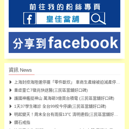
資訊 News
上海封控海陸運停擺「零件斷炊」 車商生產線被迫減產停工(三民
重症童亡7徵兆快送醫(三民區當舖好口碑)
護國神艦挺神山 萬海砸3億買台積電 (三民區當舖好口碑)
1天37學生確診 全台99校今停課(三民區當舖好口碑)
明起變天！周末全台有雨探13℃ 清明連假(三民區當舖好口碑)
鑽石戒指