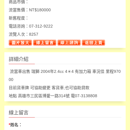
商品市價：
流當售價：
NT$180000
新舊程度：
電話咨詢：
07-312-9222
流覽人次：
8257
詳細介紹
流當車出售 瑞獅 2004年2.4cc 4＊4 有加力箱 車況佳 里程970
00
目前貨車牌 可協助變更 客貨車;也可協助貸款
地點 高雄市三民區博愛一路314號 電07-3138808
線上留言
*
姓名：