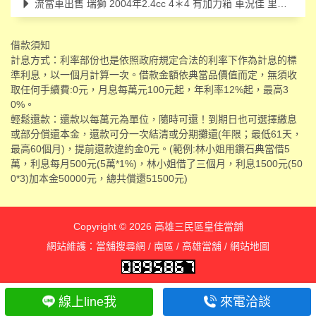
流當車出售 瑞獅 2004年2.4cc 4＊4 有加力箱 車況佳 里程97000
借款須知
計息方式：利率部份也是依照政府規定合法的利率下作為計息的標
準利息，以一個月計算一次。借款金額依典當品價值而定，無須收
取任何手續費:0元，月息每萬元100元起，年利率12%起，最高3
0%。
輕鬆還款：還款以每萬元為單位，隨時可還！到期日也可選擇繳息
或部分償還本金，還款可分一次結清或分期攤還(年限；最低61天，
最高60個月)，提前還款違約金0元。(範例:林小姐用鑽石典當借5
萬，利息每月500元(5萬*1%)，林小姐借了三個月，利息1500元(50
0*3)加本金50000元，總共償還51500元)
Copyright © 2026
高雄三民區皇佳當舖
網站維護：
當舖搜尋網
/
南區
/
高雄當舖
/
網站地圖
線上line我
來電洽談